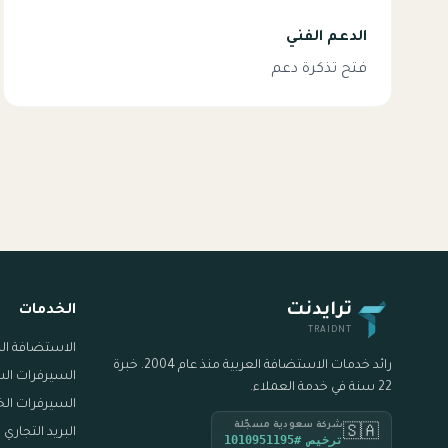
الدعم الفني
فتح تذكرة دعم
ترايدنت
الخدمات
TRAIDNT
الاستضافة ال
رائد خدمات الاستضافة العربية منذ عام 2004. خبرة
السيرفرات ال
22 سنة في خدمة العملاء.
السيرفرات ال
شركة سعودية مسجّلة
🇸🇦
البريد التجاري
ترخيص #1010951195