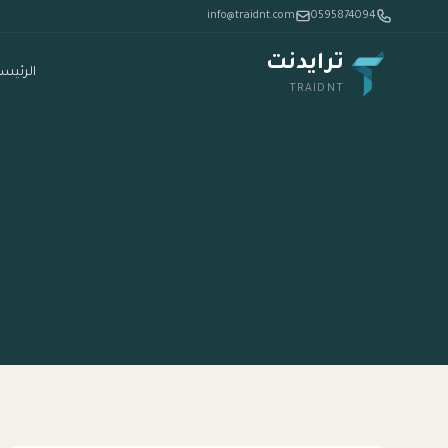
info@traidnt.com
0595874094
ترايدنت
الرئيس
TRAIDNT